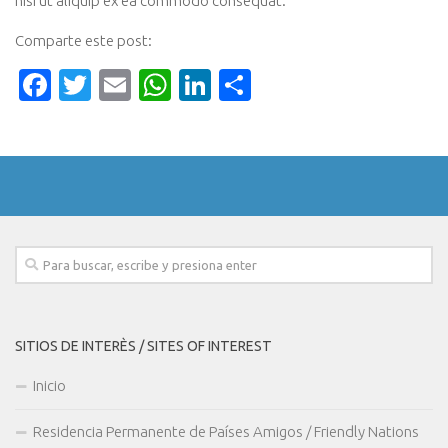
nisi ut aliquip ex ea commodo consequat.
Comparte este post:
Facebook
Twitter
Email
WhatsApp
LinkedIn
Compartir
SITIOS DE INTERÈS / SITES OF INTEREST
Inicio
Residencia Permanente de Países Amigos / Friendly Nations