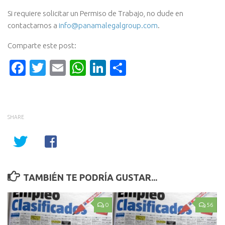
Si requiere solicitar un Permiso de Trabajo, no dude en
contactarnos a
info@panamalegalgroup.com
.
Comparte este post:
Facebook
Twitter
Email
WhatsApp
LinkedIn
Compartir
SHARE
TAMBIÉN TE PODRÍA GUSTAR...
0
56