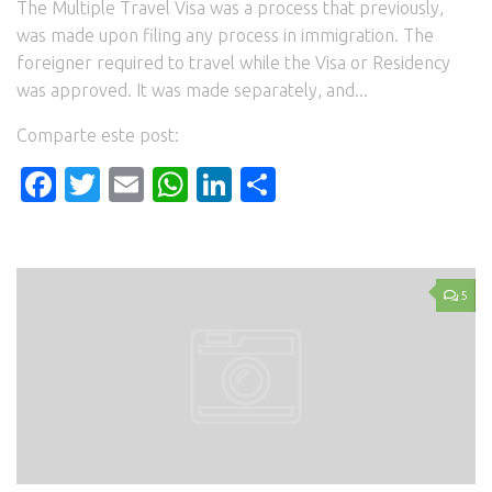
The Multiple Travel Visa was a process that previously,
was made upon filing any process in immigration. The
foreigner required to travel while the Visa or Residency
was approved. It was made separately, and...
Comparte este post:
Facebook
Twitter
Email
WhatsApp
LinkedIn
Compartir
5