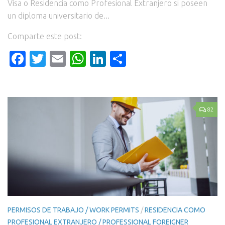
Visa o Residencia como Profesional Extranjero si poseen
un diploma universitario de...
Comparte este post:
Facebook
Twitter
Email
WhatsApp
LinkedIn
Compartir
82
PERMISOS DE TRABAJO / WORK PERMITS
/
RESIDENCIA COMO
PROFESIONAL EXTRANJERO / PROFESSIONAL FOREIGNER