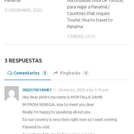
Panama
Autorizadas (Visa de Turista)
para viajar a Panamá /
31 DICIEMBRE, 2022
Countries that require
Tourist Visa to travel to
Panama
7 ENERO, 2015
3 RESPUESTAS
Comentarios
3
Pingbacks
0
00221765180451
26 marzo, 2023 a las 1:15 pm
Hey dear pedro my name is MORTALLA SAMB
IM FROM SENEGAL nice to meet you dear
Really I’m happy to speaking about you
So our country is very slow right now so I want coming
Panamá to visit