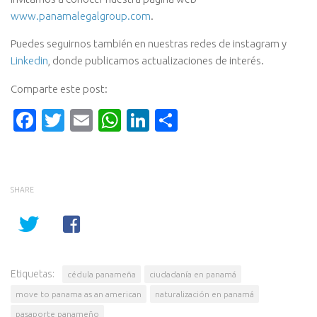
www.panamalegalgroup.com
.
Puedes seguirnos también en nuestras redes de instagram y
Linkedin
, donde publicamos actualizaciones de interés.
Comparte este post:
Facebook
Twitter
Email
WhatsApp
LinkedIn
Compartir
SHARE
Etiquetas:
cédula panameña
ciudadanía en panamá
move to panama as an american
naturalización en panamá
pasaporte panameño