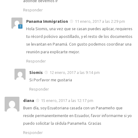
adonde devemos ir
Responder
Panama Immigration
11 enero, 2017 a las 2:29 pm
Hola Siomis, una vez que se casan puedes aplicar, requieres
tu récord policivo apostillado, y el resto de los documentos
se levantan en Panamá. Con gusto podemos coordinar una
reunión para explicarte mejor.
Responder
Siomis
12 enero, 2017 a las 9:14 pm
Si Porfavor me gustaria
Responder
diana
15 enero, 2017 a las 12:17 pm
Buen día, soy Ecuatoriana casada con un Panameño que
reside permanentemente en Ecuador, favor informarme si yo
puedo solicitar la cédula Panameña. Gracias
Responder