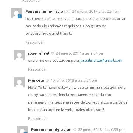
Responder
Panama Immigration
24 enero, 2017 a las 2:51 pm
Los cheques no se vuelven a pagar, pero se deben aportar
casi todos los mismos requisitos. Con gusto de
colaboramos ocn el trámite.
Responder
jose rafael
24 enero, 2017 a las 2:54 pm
enviarme una cotizacion para
josealmarza@gmail.com
Responder
Marcela
19 junio, 2018 a las 5:34 pm
Hola! Yo también estoy en la casi la misma situación, sólo
q voy para la residencia permanente casada con
panameño, me gustaría saber de los requisitos a parte de
los q están aquí en la web, cuales otros son?
Responder
Panama Immigration
22 junio, 2018 a las 6:55 pm