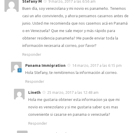
Stefany M
9 marzo, 2017 a las 6:56 am
Buen día, soy venezolana y mi novio es panameño. Tenemos
casi un año conviviendo, y ahora pensamos casarnos antes de
junio. Usted me recomienda que nos casemos acá en Panamá
o en Venezuela? Que me sale mejor y más rápido para
obtener residencia panameña? Me puede enviar toda la
información necesaria al correo, por favor?
Responder
Panama Immigration
14 marzo, 2017 a las 6:15 pm
Hola Stefany, te remitiremos la información al correo.
Responder
Lineth
25 marzo, 2017 a las 12:48 am
Hola me gustaria obtener esta informacion ya que mi
novio es venezolano y si me gustaria saber q es mas
conveniente si casarse en panama o venezuela?
Responder