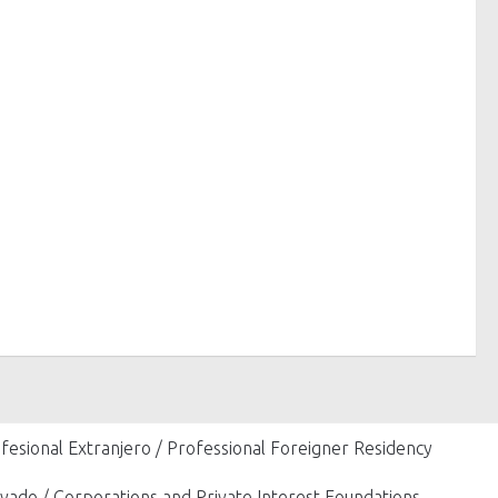
fesional Extranjero / Professional Foreigner Residency
vado / Corporations and Private Interest Foundations