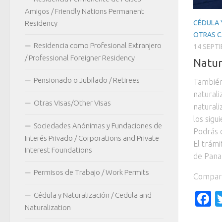
Amigos / Friendly Nations Permanent
CÉDULA 
Residency
OTRAS C
Residencia como Profesional Extranjero
14 SEPT
/ Professional Foreigner Residency
Natur
Pensionado o Jubilado / Retirees
También
naturali
Otras Visas/Other Visas
naturali
los sigu
Sociedades Anónimas y Fundaciones de
Podrás c
Interés Privado / Corporations and Private
El trámi
Interest Foundations
de Panam
Permisos de Trabajo / Work Permits
Compart
F
Cédula y Naturalización / Cedula and
Naturalization