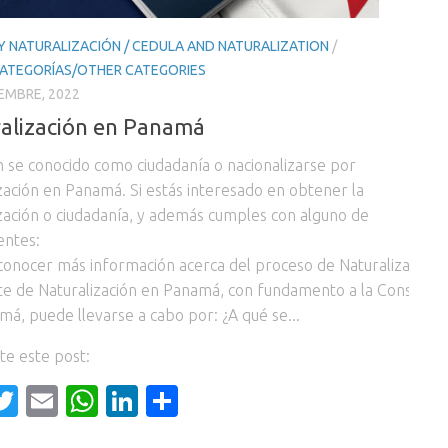
Y NATURALIZACIÓN / CEDULA AND NATURALIZATION
/
ATEGORÍAS/OTHER CATEGORIES
IEMBRE, 2022
alización en Panamá
 se conocido como ciudadanía o nacionalizarse por
zación en Panamá. Si estás interesado en obtener la
zación o ciudadanía, y además cumples con alguno de
ientes:
onocer más información acerca del proceso de Naturalización, y 
te de Naturalización en Panamá, con fundamento a la Constitució
á, puede llevarse a cabo por: ¿A qué se...
e este post:
acebook
Twitter
Email
WhatsApp
LinkedIn
Compartir