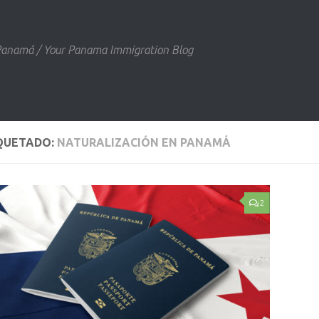
 Panamá / Your Panama Immigration Blog
QUETADO:
NATURALIZACIÓN EN PANAMÁ
2