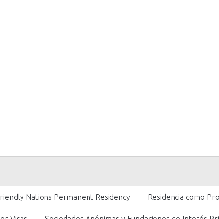
Friendly Nations Permanent Residency
Residencia como Pro
er Visas
Sociedades Anónimas y Fundaciones de Interés Pri