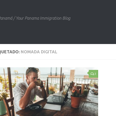
 Panamá / Your Panama Immigration Blog
QUETADO:
NOMADA DIGITAL
3