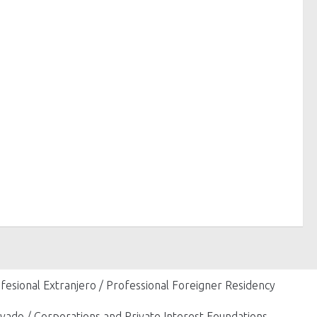
fesional Extranjero / Professional Foreigner Residency
vado / Corporations and Private Interest Foundations