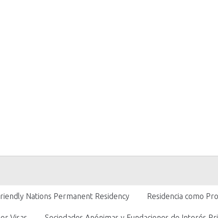
Friendly Nations Permanent Residency
Residencia como Pro
er Visas
Sociedades Anónimas y Fundaciones de Interés Pri