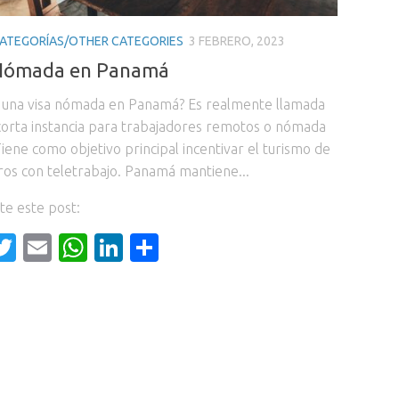
ATEGORÍAS/OTHER CATEGORIES
3 FEBRERO, 2023
 Nómada en Panamá
 una visa nómada en Panamá? Es realmente llamada
 corta instancia para trabajadores remotos o nómada
 Tiene como objetivo principal incentivar el turismo de
eros con teletrabajo. Panamá mantiene...
e este post:
acebook
Twitter
Email
WhatsApp
LinkedIn
Compartir