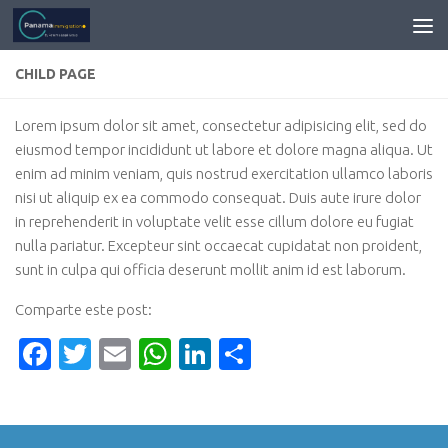
CHILD PAGE
Lorem ipsum dolor sit amet, consectetur adipisicing elit, sed do
eiusmod tempor incididunt ut labore et dolore magna aliqua. Ut
enim ad minim veniam, quis nostrud exercitation ullamco laboris
nisi ut aliquip ex ea commodo consequat. Duis aute irure dolor
in reprehenderit in voluptate velit esse cillum dolore eu fugiat
nulla pariatur. Excepteur sint occaecat cupidatat non proident,
sunt in culpa qui officia deserunt mollit anim id est laborum.
Comparte este post:
Facebook
Twitter
Email
WhatsApp
LinkedIn
Compartir