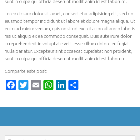
sunt in culpa qui officia deserunt mollit anim id est laborum.
Lorem ipsum dolor sit amet, consectetur adipisicing elit, sed do
eiusmod tempor incididunt ut labore et dolore magna aliqua. Ut
enim ad minim veniam, quis nostrud exercitation ullamco laboris
nisi ut aliquip ex ea commodo consequat. Duis aute irure dolor
in reprehenderit in voluptate velit esse cillum dolore eu fugiat
nulla pariatur. Excepteur sint occaecat cupidatat non proident,
sunt in culpa qui officia deserunt mollit anim id est laborum.
Comparte este post:
Facebook
Twitter
Email
WhatsApp
LinkedIn
Compartir