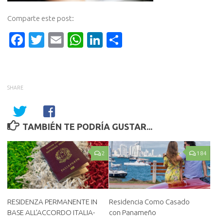
Comparte este post:
Facebook
Twitter
Email
WhatsApp
LinkedIn
Compartir
SHARE
TAMBIÉN TE PODRÍA GUSTAR...
2
184
RESIDENZA PERMANENTE IN
Residencia Como Casado
BASE ALL’ACCORDO ITALIA-
con Panameño