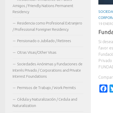
Amigos / Friendly Nations Permanent
SOCIEDA
Residency
CORPORA
Residencia como Profesional Extranjero
19 ENERO
/ Professional Foreigner Residency
Funda
Pensionado o Jubilado / Retirees
Si dese
favor e
Otras Visas/Other Visas
Fundaci
Privado
Sociedades Anónimas y Fundaciones de
FUNDAD
Interés Privado / Corporations and Private
Interest Foundations
Compart
F
Permisos de Trabajo / Work Permits
Cédula y Naturalización / Cedula and
Naturalization