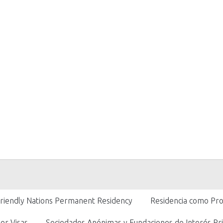
Friendly Nations Permanent Residency
Residencia como Pro
er Visas
Sociedades Anónimas y Fundaciones de Interés Pri