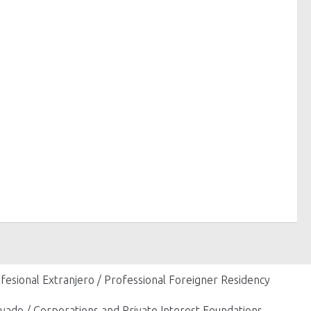
fesional Extranjero / Professional Foreigner Residency
vado / Corporations and Private Interest Foundations