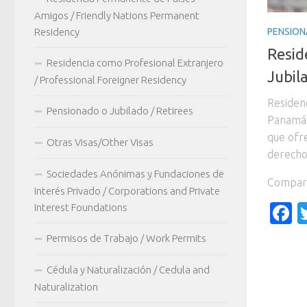
Amigos / Friendly Nations Permanent
PENSION
Residency
Resid
Residencia como Profesional Extranjero
Jubil
/ Professional Foreigner Residency
Residen
Pensionado o Jubilado / Retirees
Panamá 
que ofr
Otras Visas/Other Visas
derecho 
Sociedades Anónimas y Fundaciones de
Compart
Interés Privado / Corporations and Private
F
Interest Foundations
Permisos de Trabajo / Work Permits
Cédula y Naturalización / Cedula and
Naturalization