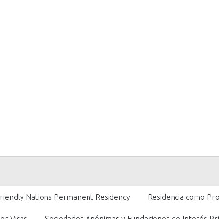
Friendly Nations Permanent Residency
Residencia como Pro
er Visas
Sociedades Anónimas y Fundaciones de Interés Pri