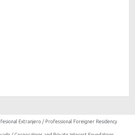
fesional Extranjero / Professional Foreigner Residency
vado / Corporations and Private Interest Foundations