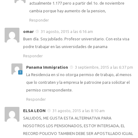
actualmente 1.177 pero a partir del 1o. de noviembre
cambia porque hay aumento de la pension,
Responder
omar
31 agosto, 2015 a las 6:16 am
Buen día. Soy jubilado. Profesor universitario. Con esta visa
podre trabajar en las universidades de panama
Responder
Panama Immigration
3 septiembre, 2015 a las 6:37 pm
La Residencia en sí no otorga permiso de trabajo, al menos
que lo contraten y la empresa le patrocine para solicitar el
permiso correspondiente.
Responder
ELSA LEON
31 agosto, 2015 a las 8:10 am
SALUDOS, ME GUSTA ESTA ALTERNATIVA PARA
NOSOTROS LOS PENSIONADOS, ESTOY INTERSADA, EL
RECORD POLICIVO TAMBIEN DEBE SER APOSTILLADO IGUAL