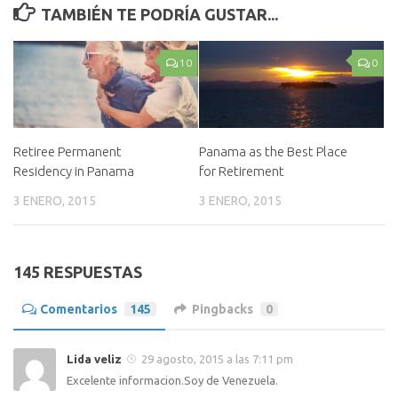
TAMBIÉN TE PODRÍA GUSTAR...
10
0
Retiree Permanent
Panama as the Best Place
Residency in Panama
for Retirement
3 ENERO, 2015
3 ENERO, 2015
145 RESPUESTAS
Comentarios
145
Pingbacks
0
Lida veliz
29 agosto, 2015 a las 7:11 pm
Excelente informacion.Soy de Venezuela.