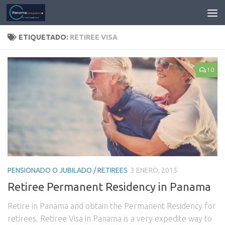
ETIQUETADO:
RETIREE VISA
10
PENSIONADO O JUBILADO / RETIREES
3 ENERO, 2015
Retiree Permanent Residency in Panama
Retire in Panama and obtain the Permanent Residency for
retirees. Retiree Visa in Panama is a very expedite way to