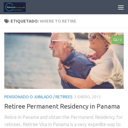
ETIQUETADO:
WHERE TO RETIRE
10
PENSIONADO O JUBILADO / RETIREES
3 ENERO, 2015
Retiree Permanent Residency in Panama
Retire in Panama and obtain the Permanent Residency for
retirees. Retiree Visa in Panama is a very expedite way to