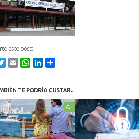
te este post:
acebook
Twitter
Email
WhatsApp
LinkedIn
Compartir
MBIÉN TE PODRÍA GUSTAR...
0