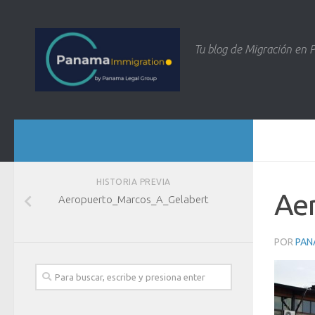
Tu blog de Migración en
HISTORIA PREVIA
Ae
Aeropuerto_Marcos_A_Gelabert
POR
PAN