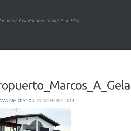
 Panamá / Your Panama Immigration Blog
ropuerto_Marcos_A_Gela
AMA IMMIGRATION
·
29 DICIEMBRE, 2014