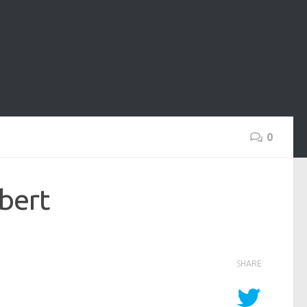
0
bert
SHARE