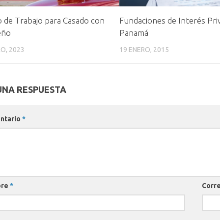
 de Trabajo para Casado con
Fundaciones de Interés Pri
eño
Panamá
O, 2023
19 ENERO, 2015
UNA RESPUESTA
ntario
*
bre
*
Corre