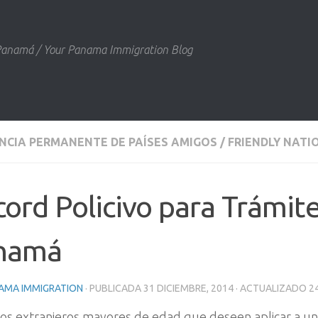
 Panamá / Your Panama Immigration Blog
NCIA PERMANENTE DE PAÍSES AMIGOS / FRIENDLY NAT
ord Policivo para Trámit
namá
AMA IMMIGRATION
· PUBLICADA
31 DICIEMBRE, 2014
· ACTUALIZADO
2
os extranjeros mayores de edad que deseen aplicar a una 