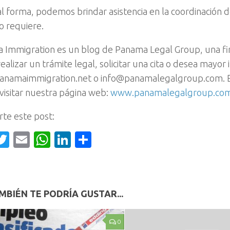
l forma, podemos brindar asistencia en la coordinación de 
o requiere.
 Immigration es un blog de Panama Legal Group, una fi
ealizar un trámite legal, solicitar una cita o desea mayor
anamaimmigration.net o info@panamalegalgroup.com. E
isitar nuestra página web:
www.panamalegalgroup.co
te este post:
acebook
Twitter
Email
WhatsApp
LinkedIn
Compartir
MBIÉN TE PODRÍA GUSTAR...
0