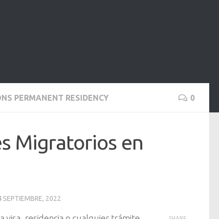
IONS PERMANENT RESIDENCY
0
es Migratorios en
4 SEPTIEMBRE, 2022
visa, residencia o cualquier trámite
SHARE