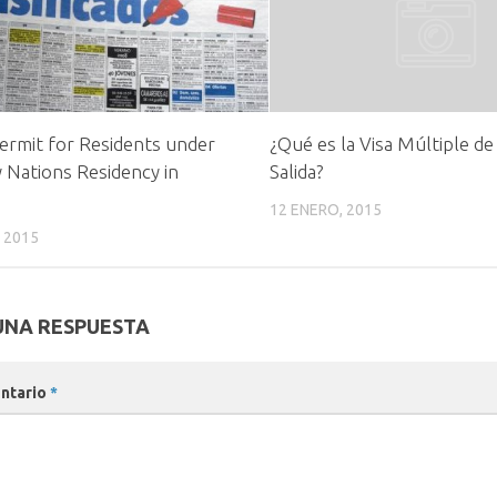
rmit for Residents under
¿Qué es la Visa Múltiple de
y Nations Residency in
Salida?
a
12 ENERO, 2015
 2015
UNA RESPUESTA
ntario
*