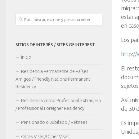
migrato
estar a
en caso
Los paí
SITIOS DE INTERÈS / SITES OF INTEREST
http:/
Inicio
El rest
Residencia Permanente de Países
docume
Amigos / Friendly Nations Permanent
sujetos
Residency
Así mis
Residencia como Profesional Extranjero
/ Professional Foreigner Residency
de 30 d
Pensionado o Jubilado / Retirees
Es impo
Unidos,
Otras Visas/Other Visas