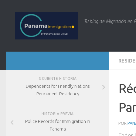
Tu blog de Migración en
RESIDE
SIGUIENTE HISTORIA
Réc
Dependents for Friendly Nations
Permanent Residency
Pa
HISTORIA PREVIA
Police Records for Immigration in
POR
PAN
Panama
Todos l