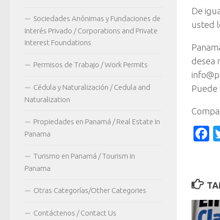
De igua
Sociedades Anónimas y Fundaciones de
usted l
Interés Privado / Corporations and Private
Interest Foundations
Panama
desea r
Permisos de Trabajo / Work Permits
info@p
Cédula y Naturalización / Cedula and
Puede v
Naturalization
Compar
Propiedades en Panamá / Real Estate in
F
Panama
Turismo en Panamá / Tourism in
Panama
TA
Otras Categorías/Other Categories
Contáctenos / Contact Us