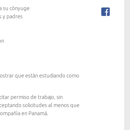
 a su cònyuge
os y padres
òn
ostrar que estàn estudiando como
itar permiso de trabajo, sin
aceptando solicitudes al menos que
 compañìa en Panamá.