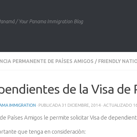
 Panamá / Your Panama Immigration Blog
NCIA PERMANENTE DE PAÍSES AMIGOS / FRIENDLY NAT
endientes de la Visa de
AMA IMMIGRATION
· PUBLICADA
31 DICIEMBRE, 2014
· ACTUALIZADO
1
 de Países Amigos le permite solicitar Visa de dependient
rtante que tenga en consideraciòn: