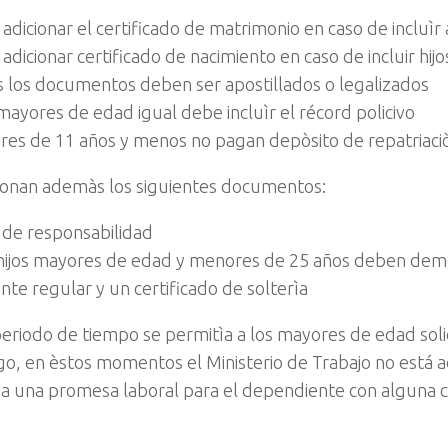
adicionar el certificado de matrimonio en caso de incluìr
adicionar certificado de nacimiento en caso de incluir hij
 los documentos deben ser apostillados o legalizados
mayores de edad igual debe incluìr el récord policivo
res de 11 años y menos no pagan depòsito de repatriaci
cionan ademàs los siguientes documentos:
 de responsabilidad
 hijos mayores de edad y menores de 25 años deben dem
nte regular y un certificado de solterìa
eriodo de tiempo se permitìa a los mayores de edad solic
o, en èstos momentos el Ministerio de Trabajo no está 
 ya una promesa laboral para el dependiente con alguna