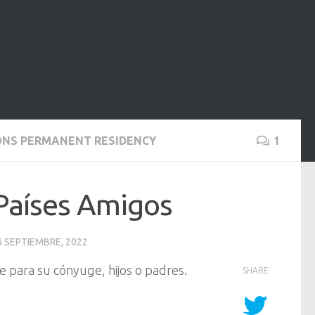
IONS PERMANENT RESIDENCY
1
 Países Amigos
6 SEPTIEMBRE, 2022
e para su cónyuge, hijos o padres.
SHARE