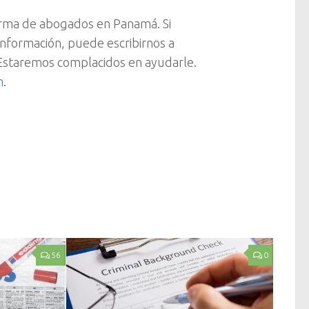
rma de abogados en Panamá. Si
 información, puede escribirnos a
staremos complacidos en ayudarle.
m
.
56
0