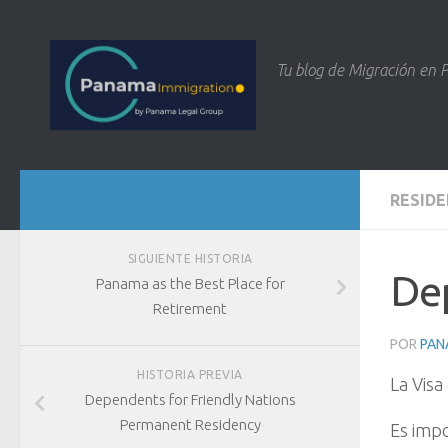
Tu blog de Migración en
RESIDE
SIGUIENTE HISTORIA
Dep
Panama as the Best Place for
Retirement
POR
PAN
HISTORIA PREVIA
La Visa
Dependents for Friendly Nations
Permanent Residency
Es impo