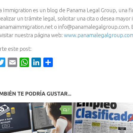
 Immigration es un blog de Panama Legal Group, una fi
ealizar un trámite legal, solicitar una cita o desea mayor
anamaimmigration.net o info@panamalegalgroup.com. E
isitar nuestra página web:
www.panamalegalgroup.co
te este post:
acebook
Twitter
Email
WhatsApp
LinkedIn
Compartir
MBIÉN TE PODRÍA GUSTAR...
7