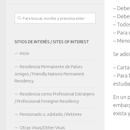
– Debe 
– Debe 
– Todos
– Para 
– Meno
SITIOS DE INTERÈS / SITES OF INTEREST
Inicio
Se adi
Residencia Permanente de Países
– Carta
Amigos / Friendly Nations Permanent
– Para
Residency
estudia
Residencia como Profesional Extranjero
En un p
/ Professional Foreigner Residency
embarg
exista
Pensionado o Jubilado / Retirees
Otras Visas/Other Visas