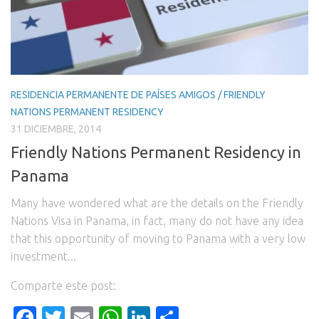
RESIDENCIA PERMANENTE DE PAÍSES AMIGOS / FRIENDLY
NATIONS PERMANENT RESIDENCY
31 DICIEMBRE, 2014
Friendly Nations Permanent Residency in
Panama
Many have wondered what are the details on the Friendly
Nations Visa in Panama, in fact, many do not have any idea
that this opportunity of moving to Panama with a very low
investment...
Comparte este post:
Facebook
Twitter
Email
WhatsApp
LinkedIn
Compartir