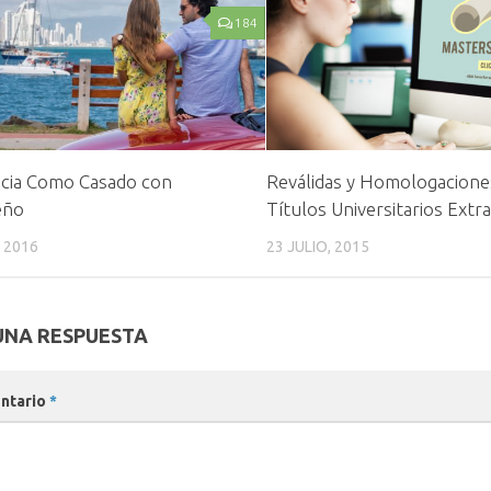
184
cia Como Casado con
Reválidas y Homologacione
eño
Títulos Universitarios Extr
, 2016
23 JULIO, 2015
UNA RESPUESTA
ntario
*