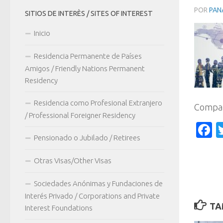
POR
PAN
SITIOS DE INTERÈS / SITES OF INTEREST
Inicio
Residencia Permanente de Países
Amigos / Friendly Nations Permanent
Residency
Residencia como Profesional Extranjero
Compar
/ Professional Foreigner Residency
F
Pensionado o Jubilado / Retirees
Otras Visas/Other Visas
Sociedades Anónimas y Fundaciones de
Interés Privado / Corporations and Private
TA
Interest Foundations