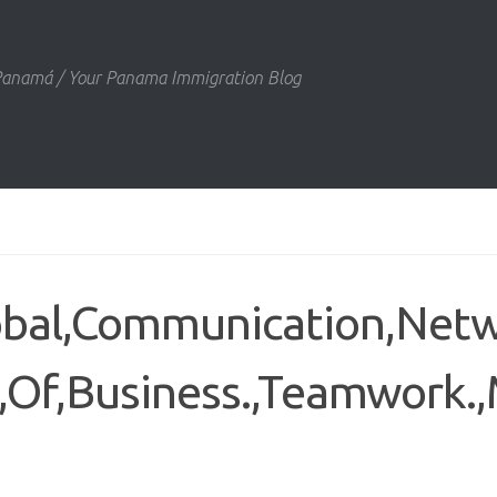
 Panamá / Your Panama Immigration Blog
obal,Communication,Netw
p,Of,Business.,Teamwork