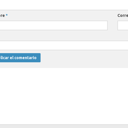
bre
*
Corre