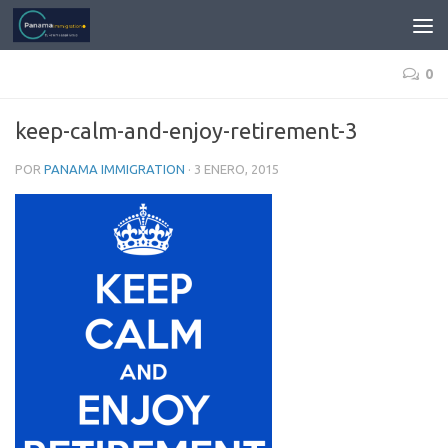
0
keep-calm-and-enjoy-retirement-3
POR
PANAMA IMMIGRATION
·
3 ENERO, 2015