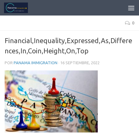
0
Financial,Inequality,Expressed,As,Differe
nces,In,Coin,Height,On,Top
POR
PANAMA IMMIGRATION
·
16 SEPTIEMBRE, 2022