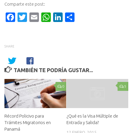
Comparte este post:
Facebook
Twitter
Email
WhatsApp
LinkedIn
Compartir
SHARE
TAMBIÉN TE PODRÍA GUSTAR...
0
5
Récord Policivo para
¿Qué es la Visa Múltiple de
Trámites Migratorios en
Entrada y Salida?
Panamá
12 ENERO, 2015